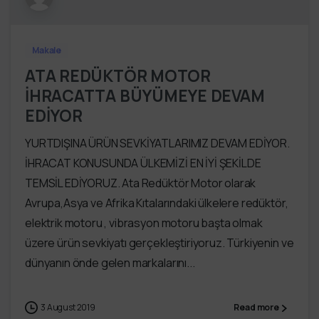
Makale
ATA REDÜKTÖR MOTOR
İHRACATTA BÜYÜMEYE DEVAM
EDİYOR
YURTDIŞINA ÜRÜN SEVKİYATLARIMIZ DEVAM EDİYOR.
İHRACAT KONUSUNDA ÜLKEMİZİ EN İYİ ŞEKİLDE
TEMSİL EDİYORUZ. Ata Redüktör Motor olarak
Avrupa,Asya ve Afrika Kıtalarındaki ülkelere redüktör,
elektrik motoru , vibrasyon motoru başta olmak
üzere ürün sevkiyatı gerçekleştiriyoruz. Türkiyenin ve
dünyanın önde gelen markalarını...
3 August 2019
Read more