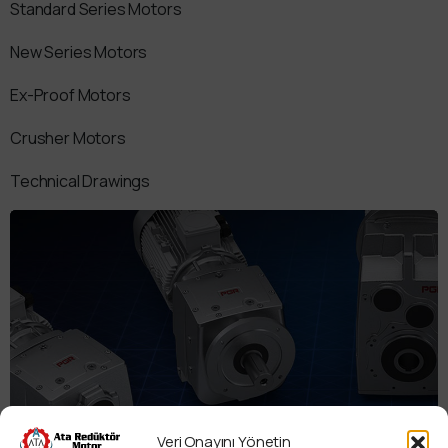
Standard Series Motors
New Series Motors
Ex-Proof Motors
Crusher Motors
Technical Drawings
Veri Onayını Yönetin