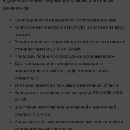
в действие с помощью ременного шкива или цепных
механизмов.
Цилиндрические редуктора с соосными валами
Корпус имеет жесткую структуру и состоит из двух
частей
Расчет прочности производится в соответствии со
стандартами ISO, DIN и NIEMANN
Привод выполнен со свободным входным валом
Доступны различные варианты выходных
параметров (полый вал, муфта предельного
момента...)
Устанавливается с помощью реактивной штанги
Корпуса изготавливаются из чугуна GG 40-50 и GG
20-25
Шестерня изготовлена из кованой и цементной
стали 21NiCrMo2
Используются высококачественные подшипники и
уплотнительные элементы