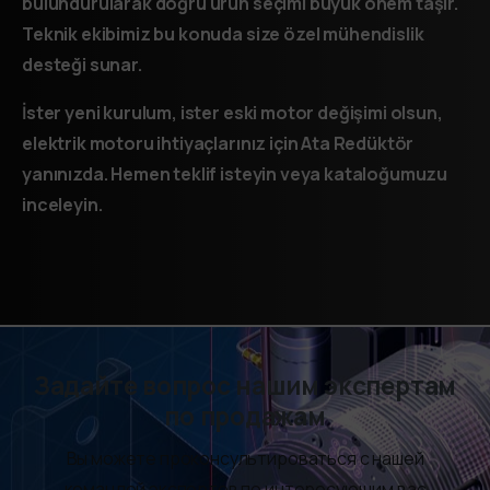
bulundurularak doğru ürün seçimi büyük önem taşır.
Teknik ekibimiz bu konuda size özel mühendislik
desteği sunar.
İster yeni kurulum, ister eski motor değişimi olsun,
elektrik motoru ihtiyaçlarınız için Ata Redüktör
yanınızda. Hemen teklif isteyin veya kataloğumuzu
inceleyin.
Задайте вопрос нашим экспертам
по продажам
Вы можете проконсультироваться с нашей
командой экспертов по интересующим вас