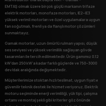
EMTAŞ
olmak üzere birçok güçlü markanın
trifaze
elektrik motorları
,
monofaze motorları
,
IE2–IE3
yüksek verimli motorları
ve özel uygulamalara uygun
fan soğutmalı, frenli ya da flanşlı motor çözümleri
sunmaktayız.
Gamak motorlar, uzun ömürlü rulman yapısı, düşük
ses seviyesi ve yüksek verimlilik sağlayan gövde
tasarımları ile tercih edilmektedir. Ürün gamımız 0.12
kW’dan 250 kW’a kadar farklı güçlerde ve 750–3000
dev/dak aralığında değişmektedir.
Müşterilerimize
stoktan hızlı teslimat
,
uygun fiyat
и
güvenilir teknik destek
ile hizmet veriyoruz. Elektrik
motoru seçiminde enerji verimliliği, yük tipi, çalışma
ortamı ve montaj şekli gibi kriterler göz önünde