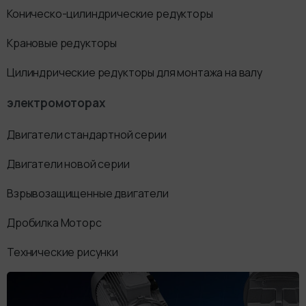
Коническо-цилиндрические редукторы
Крановые редукторы
Цилиндрические редукторы для монтажа на валу
электромоторах
Двигатели стандартной серии
Двигатели новой серии
Взрывозащищенные двигатели
Дробилка Моторс
Технические рисунки