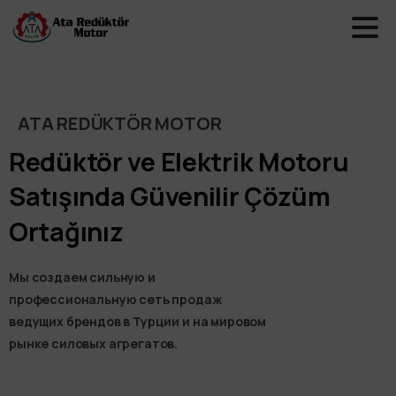
ATA REDÜKTÖR MOTOR
Redüktör
ve
Elektrik
Motoru
Satışında
Güvenilir
Çözüm
Ortağınız
Мы создаем сильную и
профессиональную сеть продаж
ведущих брендов в Турции и на мировом
рынке силовых агрегатов.