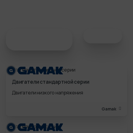
ideal bir tercihtir. Geniş ürün yelpazesi, teknik destek hizmetleri ve müşteri odaklı
yaklaşımıyla Ata Redüktör Motor Motor, sektördeki öncü konumunu koruyarak müşteri
memnuniyetini en üst düzeyde tutar.
Технические
Товар
рисунки
Двигатели стандартной серии
Двигатели низкого напряжения
Gamak