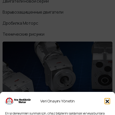
Двигатели новой серии
Взрывозащищенные двигатели
Дробилка Моторс
Технические рисунки
Veri Onayını Yönetin
Инструмент выбора коробки передач
En iyi deneyimleri sunmak için, cihaz bilgilerini saklamak ve/veya bunlara