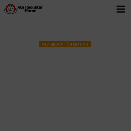
ATA REDÜKTÖR MOTOR
Gamak
Motor:
Güçlü
ve
Güvenilir
Endüstriyel
Motorlar
Мы к вашим услугам с нашими решениями в
области электродвигателей, подходящими
для любой отрасли.