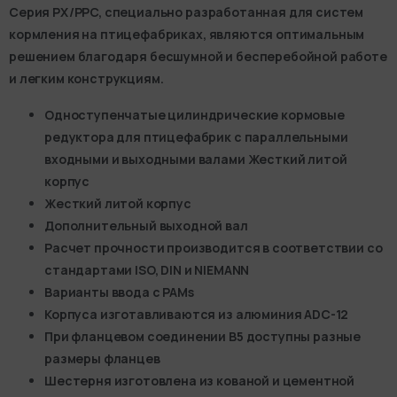
Серия PX/PPC, специально разработанная для систем
кормления на птицефабриках, являются оптимальным
решением благодаря бесшумной и бесперебойной работе
и легким конструкциям.
Одноступенчатые цилиндрические кормовые
редуктора для птицефабрик с параллельными
входными и выходными валами Жесткий литой
корпус
Жесткий литой корпус
Дополнительный выходной вал
Расчет прочности производится в соответствии со
стандартами ISO, DIN и NIEMANN
Варианты ввода с РАМs
Корпуса изготавливаются из алюминия ADC-12
При фланцевом соединении B5 доступны разные
размеры фланцев
Шестерня изготовлена из кованой и цементной