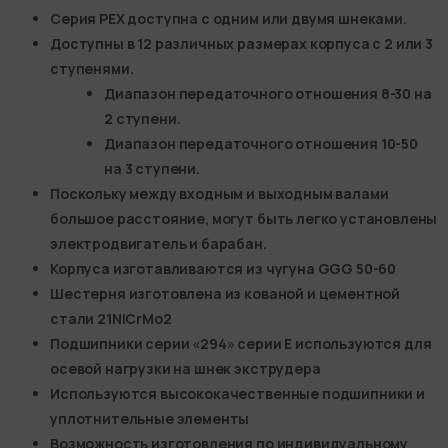
Серия PEX доступна с одним или двумя шнеками.
Доступны в 12 различных размерах корпуса с 2 или 3
ступенями.
Диапазон передаточного отношения 8-30 на
2 ступени.
Диапазон передаточного отношения 10-50
на 3 ступени.
Поскольку между входным и выходным валами
большое расстояние, могут быть легко установлены
электродвигатель и барабан.
Корпуса изготавливаются из чугуна GGG 50-60
Шестерня изготовлена из кованой и цементной
стали 21NiCrMo2
Подшипники серии «294» серии E используются для
осевой нагрузки на шнек экструдера
Используются высококачественные подшипники и
уплотнительные элементы
Возможность изготовления по индивидуальному