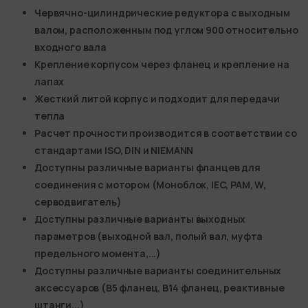
Червячно-цилиндрические редуктора с выходным
валом, расположенным под углом 900 относительно
входного вала
Крепление корпусом через фланец и крепление на
лапах
Жесткий литой корпус и подходит для передачи
тепла
Расчет прочности производится в соответствии со
стандартами ISO, DIN и NIEMANN
Доступны различные варианты фланцев для
соединения с мотором (Моноблок, IEC, PAM, W,
серводвигатель)
Доступны различные варианты выходных
параметров (выходной вал, полый вал, муфта
предельного момента,...)
Доступны различные варианты соединительных
аксессуаров (В5 фланец, В14 фланец, реактивные
штанги,..)