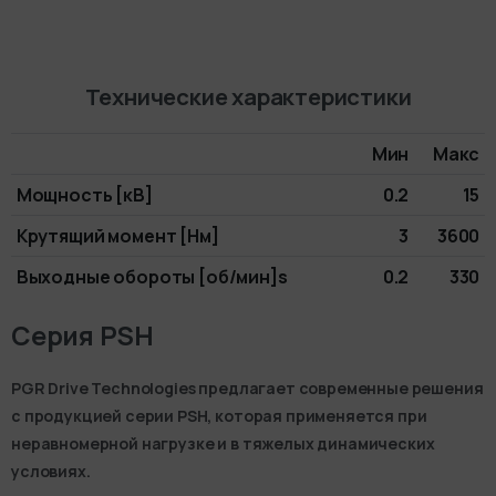
Технические характеристики
Мин
Макс
Мощность [кВ]
0.2
15
Крутящий момент [Нм]
3
3600
Выходные обороты [об/мин]s
0.2
330
Серия PSH
PGR Drive Technologies предлагает современные решения
с продукцией серии PSH, которая применяется при
неравномерной нагрузке и в тяжелых динамических
условиях.