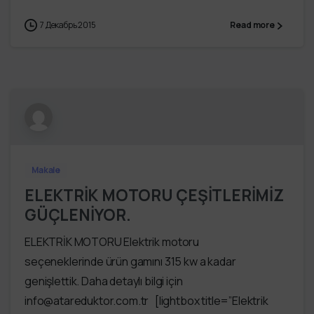
7 Декабрь 2015
Read more
Makale
ELEKTRİK MOTORU ÇEŞİTLERİMİZ
GÜÇLENİYOR.
ELEKTRİK MOTORU Elektrik motoru
seçeneklerinde ürün gamını 315 kw a kadar
genişlettik. Daha detaylı bilgi için
info@atareduktor.com.tr [lightbox title=”Elektrik