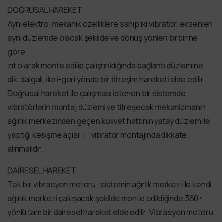
DOĞRUSAL HAREKET:
Aynı elektro-mekanik özelliklere sahip iki vibratör, eksenleri
aynı düzlemde olacak şekilde ve dönüş yönleri birbirine
göre
zıt olarak monte edilip çalıştırıldığında bağlantı düzlemine
dik, dalgalı, ileri-geri yönde bir titreşim hareketi elde edilir.
Doğrusal hareket ile çalışması istenen bir sistemde ,
vibratörlerin montaj düzlemi ve titreşecek mekanizmanın
ağırlık merkezinden geçen kuvvet hattının yatay düzlem ile
yaptığı kesişme açısı ” i ” vibratör montajında dikkate
alınmalıdır.
DAİRESEL HAREKET:
Tek bir vibrasyon motoru , sistemin ağırlık merkezi ile kendi
ağırlık merkezi çakışacak şekilde monte edildiğinde 360 º
yönlü tam bir dairesel hareket elde edilir. Vibrasyon motoru