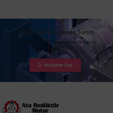
Satış Uzmanlarımıza Sorun
Aklınızdaki soruları alanında uzman ekibimize
danışabilirsiniz.
İletişime Geç