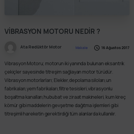
VİBRASYON MOTORU NEDİR ?
Ata Redüktör Motor
16 Ağustos 2017
Makale
Vibrasyon Motoru; motorun iki yanında bulunan eksantrik
çekiçler sayesinde titreşim sağlayan motor türüdür.
Vibrasyon motorlarları; Elekler,depolama siloları,un
fabrikaları,yem fabrikaları,filtre tesisleri,vibrasyonlu
boşaltma kanalları,hububat ve ziraat makineleri, kum kireç
kömür gibi maddelerin gevşetme dağıtma işlemleri gibi
titreşimli hareketin gerektirdiği tüm alanlarda kullanılır.