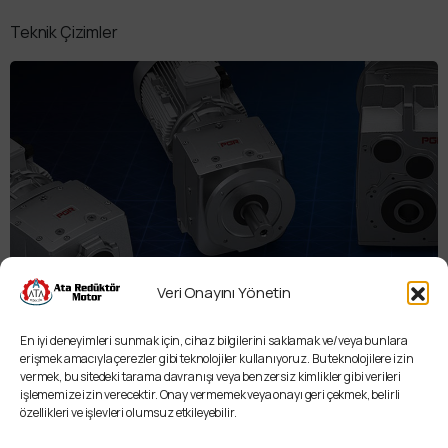
Teknik Çizimler
Veri Onayını Yönetin
Redüktör Seçim Programı
En iyi deneyimleri sunmak için, cihaz bilgilerini saklamak ve/veya bunlara
erişmek amacıyla çerezler gibi teknolojiler kullanıyoruz. Bu teknolojilere izin
vermek, bu sitedeki tarama davranışı veya benzersiz kimlikler gibi verileri
işlememize izin verecektir. Onay vermemek veya onayı geri çekmek, belirli
özellikleri ve işlevleri olumsuz etkileyebilir.
Bu sitede yayınlanan her türlü ses, görüntü, yazı içeren bilgi ve belge, ticari marka