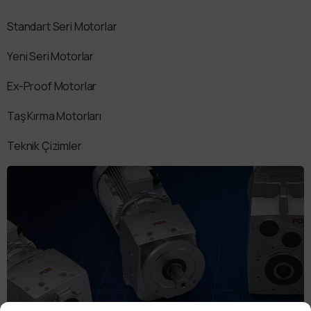
Standart Seri Motorlar
Yeni Seri Motorlar
Ex-Proof Motorlar
Taş Kırma Motorları
Teknik Çizimler