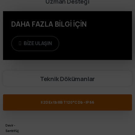
Uzman Desteği
DAHA FAZLA BİLGİ İÇİN
BİZE ULAŞIN
Teknik Dökümanlar
II 2D Ex tb IIIB T 120°C Db - IP 66
Devir -
Santrifüj