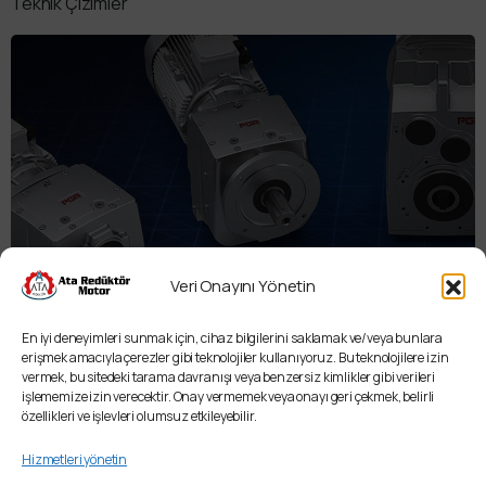
Teknik Çizimler
Veri Onayını Yönetin
Redüktör Seçim Programı
En iyi deneyimleri sunmak için, cihaz bilgilerini saklamak ve/veya bunlara
erişmek amacıyla çerezler gibi teknolojiler kullanıyoruz. Bu teknolojilere izin
vermek, bu sitedeki tarama davranışı veya benzersiz kimlikler gibi verileri
işlememize izin verecektir. Onay vermemek veya onayı geri çekmek, belirli
özellikleri ve işlevleri olumsuz etkileyebilir.
Bu sitede yayınlanan her türlü ses, görüntü, yazı içeren bilgi ve belge, ticari marka
Hizmetleri yönetin
ve her tür fikri mülkiyet hakkı , ilgili markalara aittir, yalnızca sahipleri tarafından