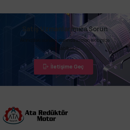
Satış Uzmanlarımıza Sorun
Aklınızdaki soruları alanında uzman ekibimize
danışabilirsiniz.
İletişime Geç