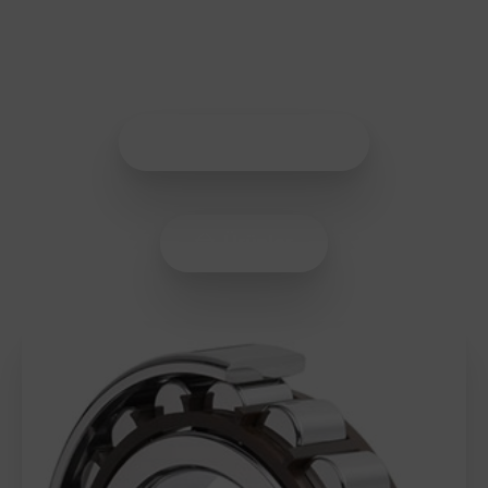
Her sektöre uygun rulman çözümlerimiz ile
hizmetinizdeyiz.
Rulman Katalog
Ürünler