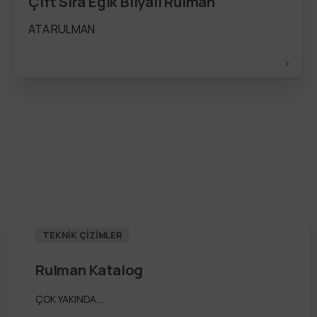
Çift Sıra Eğik Bilyalı Rulman
ATA RULMAN
TEKNİK ÇİZİMLER
Rulman
Katalog
ÇOK YAKINDA....