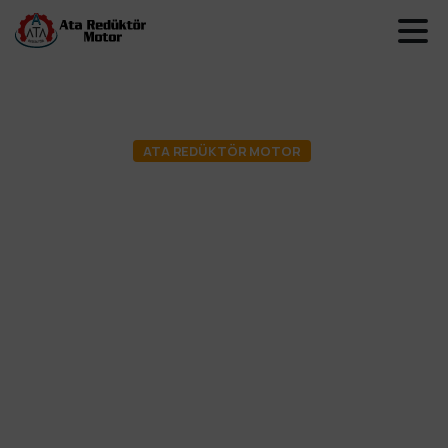
ATA REDÜKTÖR MOTOR
ATA
Rulmanları
markası
altında
konik
makaralı
Rulmanlardan
bilyalı
rulmanlara
geniş
rulman
ürünlerinin
tedariğini
sağlıyoruz.