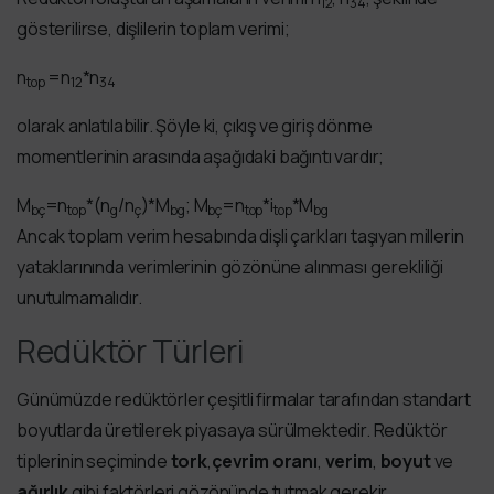
12
34
gösterilirse, dişlilerin toplam verimi;
η
=η
*η
top
12
34
olarak anlatılabilir. Şöyle ki, çıkış ve giriş dönme
momentlerinin arasında aşağıdaki bağıntı vardır;
M
=η
*(n
/n
)*M
; M
=η
*i
*M
bç
top
g
ç
bg
bç
top
top
bg
Ancak toplam verim hesabında dişli çarkları taşıyan millerin
yataklarınında verimlerinin gözönüne alınması gerekliliği
unutulmamalıdır.
Redüktör Türleri
Günümüzde redüktörler çeşitli firmalar tarafından standart
boyutlarda üretilerek piyasaya sürülmektedir. Redüktör
tiplerinin seçiminde
tork
,
çevrim oranı
,
verim
,
boyut
ve
ağırlık
gibi faktörleri gözönünde tutmak gerekir.