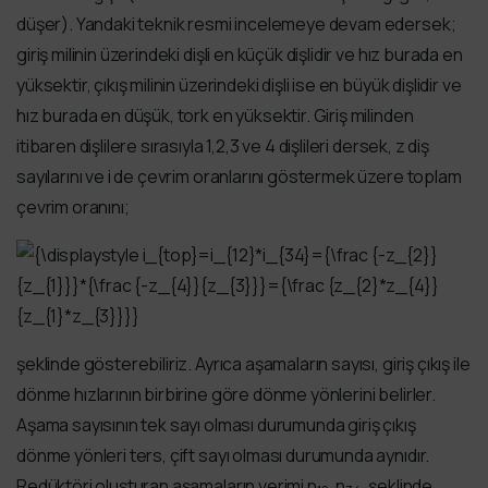
düşer). Yandaki teknik resmi incelemeye devam edersek;
giriş milinin üzerindeki dişli en küçük dişlidir ve hız burada en
yüksektir, çıkış milinin üzerindeki dişli ise en büyük dişlidir ve
hız burada en düşük, tork en yüksektir. Giriş milinden
itibaren dişlilere sırasıyla 1,2,3 ve 4 dişlileri dersek, z diş
sayılarını ve i de çevrim oranlarını göstermek üzere toplam
çevrim oranını;
şeklinde gösterebiliriz. Ayrıca aşamaların sayısı, giriş çıkış ile
dönme hızlarının birbirine göre dönme yönlerini belirler.
Aşama sayısının tek sayı olması durumunda giriş çıkış
dönme yönleri ters, çift sayı olması durumunda aynıdır.
Redüktöri oluşturan aşamaların verimi η
, η
, şeklinde