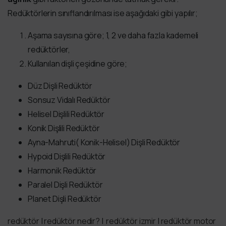
Redüktörlerin sınıflandırılması ise aşağıdaki gibi yapılır;
Aşama sayısına göre; 1, 2 ve daha fazla kademeli
redüktörler,
Kullanılan dişli çeşidine göre;
Düz Dişli Redüktör
Sonsuz Vidalı Redüktör
Helisel Dişlili Redüktör
Konik Dişlili Redüktör
Ayna-Mahruti( Konik-Helisel) Dişli Redüktör
Hypoid Dişlili Redüktör
Harmonik Redüktör
Paralel Dişli Redüktör
Planet Dişli Redüktör
redüktör
|
redüktör nedir?
|
redüktör izmir
|
redüktör motor