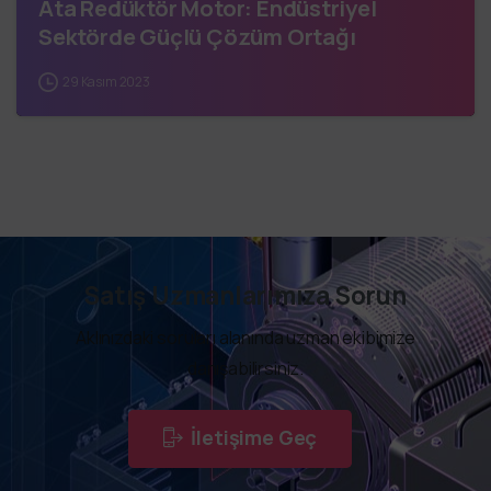
Ata Redüktör Motor: Endüstriyel
Sektörde Güçlü Çözüm Ortağı
29 Kasım 2023
Satış Uzmanlarımıza Sorun
Aklınızdaki soruları alanında uzman ekibimize
danışabilirsiniz.
İletişime Geç