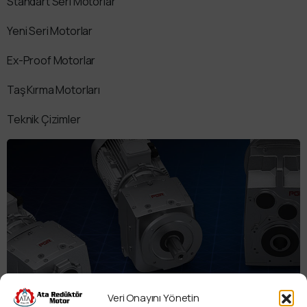
Standart Seri Motorlar
Yeni Seri Motorlar
Ex-Proof Motorlar
Taş Kırma Motorları
Teknik Çizimler
Veri Onayını Yönetin
Redüktör Seçim Programı