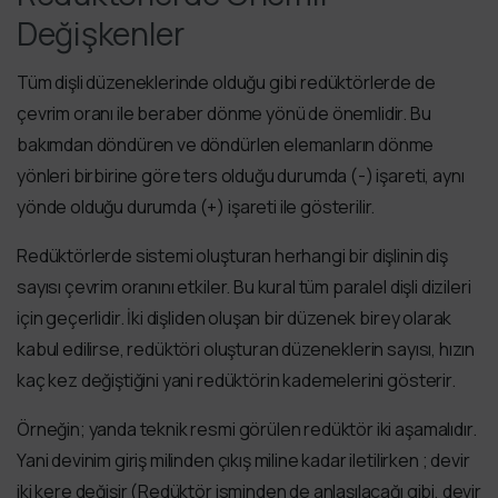
Değişkenler
Tüm dişli düzeneklerinde olduğu gibi redüktörlerde de
çevrim oranı ile beraber dönme yönü de önemlidir. Bu
bakımdan döndüren ve döndürlen elemanların dönme
yönleri birbirine göre ters olduğu durumda (-) işareti, aynı
yönde olduğu durumda (+) işareti ile gösterilir.
Redüktörlerde sistemi oluşturan herhangi bir dişlinin diş
sayısı çevrim oranını etkiler. Bu kural tüm paralel dişli dizileri
için geçerlidir. İki dişliden oluşan bir düzenek birey olarak
kabul edilirse, redüktöri oluşturan düzeneklerin sayısı, hızın
kaç kez değiştiğini yani redüktörin kademelerini gösterir.
Örneğin; yanda teknik resmi görülen redüktör iki aşamalıdır.
Yani devinim giriş milinden çıkış miline kadar iletilirken ; devir
iki kere değişir (Redüktör isminden de anlaşılacağı gibi, devir