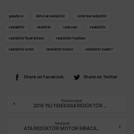
gearbox
ikinci el redüktör
izmirde redüktör
redektör
rediktör
reducer
redüktör
redüktör fiyat listesi
redüktör fiyatları
redüktör izmir
redüktör motor
redüktör nedir?
Share on Facebook
Share on Twitter
Previous post
2016 YILI YENİ KASA REDÜKTÖR MODELLERİMİZ
Next post
ATA REDÜKTÖR MOTOR İHRACATTA BÜYÜMEYE DEVAM EDİYOR