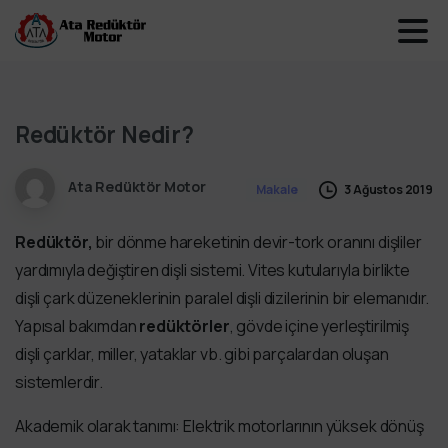
Redüktör Nedir?
Ata Redüktör Motor
3 Ağustos 2019
Makale
Redüktör,
bir dönme hareketinin devir-tork oranını dişliler
yardımıyla değiştiren dişli sistemi. Vites kutularıyla birlikte
dişli çark düzeneklerinin paralel dişli dizilerinin bir elemanıdır.
Yapısal bakımdan
redüktörler
, gövde içine yerleştirilmiş
dişli çarklar, miller, yataklar vb. gibi parçalardan oluşan
sistemlerdir.
Akademik olarak tanımı: Elektrik motorlarının yüksek dönüş