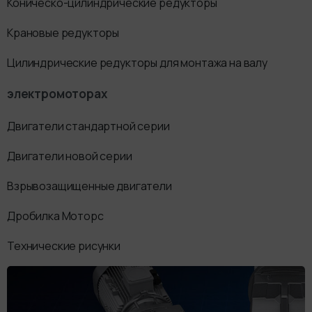
Коническо-цилиндрические редукторы
Крановые редукторы
Цилиндрические редукторы для монтажа на валу
электромоторах
Двигатели стандартной серии
Двигатели новой серии
Взрывозащищенные двигатели
Дробилка Моторс
Технические рисунки