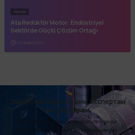
Makale
Ata Redüktör Motor: Endüstriyel
Sektörde Güçlü Çözüm Ortağı
29 Ноябрь 2023
Задайте вопрос нашим экспертам
по продажам
Вы можете проконсультироваться с нашей
командой экспертов по интересующим вас