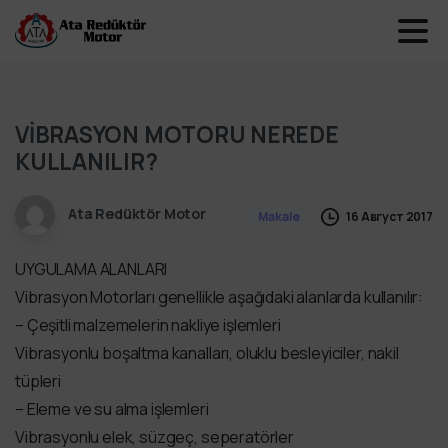
VİBRASYON MOTORU NEREDE
KULLANILIR?
Ata Redüktör Motor
16 Август 2017
Makale
UYGULAMA ALANLARI
Vibrasyon Motorları genellikle aşağıdaki alanlarda kullanılır:
– Çeşitli malzemelerin nakliye işlemleri
Vibrasyonlu boşaltma kanalları, oluklu besleyiciler, nakil
tüpleri
– Eleme ve su alma işlemleri
Vibrasyonlu elek, süzgeç, seperatörler